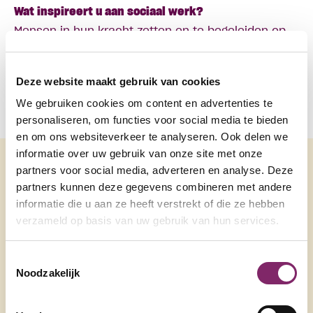
Wat inspireert u aan sociaal werk?
Mensen in hun kracht zetten en te begeleiden op
hun pad, geeft de grootst mogelijke voldoening!
Meer informatie
Deze website maakt gebruik van cookies
Meer informatie via de website
We gebruiken cookies om content en advertenties te
www.vandewereld.org
of de mail
personaliseren, om functies voor social media te bieden
info@vandewereld.org
.
en om ons websiteverkeer te analyseren. Ook delen we
informatie over uw gebruik van onze site met onze
partners voor social media, adverteren en analyse. Deze
Andere
partners kunnen deze gegevens combineren met andere
informatie die u aan ze heeft verstrekt of die ze hebben
netwerkleden
verzameld op basis van uw gebruik van hun services.
Toestemmingsselectie
Noodzakelijk