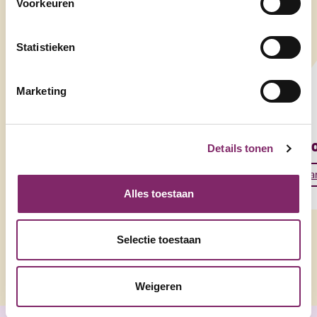
Voorkeuren
Statistieken
Marketing
Koeckebackers
Roo
Details tonen
partners
pa
Alles toestaan
Selectie toestaan
BEKIJK ALLE
Weigeren