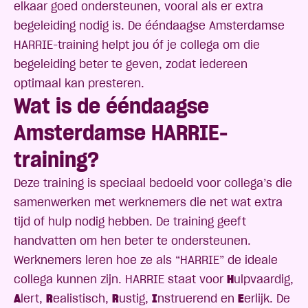
elkaar goed ondersteunen, vooral als er extra
begeleiding nodig is. De ééndaagse Amsterdamse
HARRIE-training helpt jou óf je collega om die
begeleiding beter te geven, zodat iedereen
optimaal kan presteren.
Wat is de ééndaagse
Amsterdamse HARRIE-
training?
Deze training is speciaal bedoeld voor collega’s die
samenwerken met werknemers die net wat extra
tijd of hulp nodig hebben. De training geeft
handvatten om hen beter te ondersteunen.
Werknemers leren hoe ze als “HARRIE” de ideale
collega kunnen zijn. HARRIE staat voor
H
ulpvaardig,
A
lert,
R
ealistisch,
R
ustig,
I
nstruerend en
E
erlijk. De