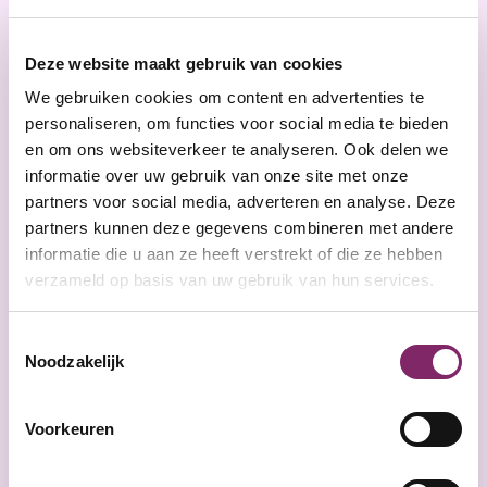
Also in English!
Deze website maakt gebruik van cookies
We gebruiken cookies om content en advertenties te
personaliseren, om functies voor social media te bieden
en om ons websiteverkeer te analyseren. Ook delen we
Does your company employ staff members with a
informatie over uw gebruik van onze site met onze
support need? Or do you plan to do so in the
partners voor social media, adverteren en analyse. Deze
future? If so, the City of Amsterdam offers you the
partners kunnen deze gegevens combineren met andere
one-day HARRIE-training – in English – in
informatie die u aan ze heeft verstrekt of die ze hebben
cooperation with CNV. Keep an eye on this page to
verzameld op basis van uw gebruik van hun services.
learn when the next English edition is
Toestemmingsselectie
scheduled.
The training is intended for a direct
Noodzakelijk
colleague of the employee to be supported, who is
residing in Amsterdam.
HARRIE? Who is that?
Voorkeuren
HARRIE is a co-worker who is Helpful, Alert,