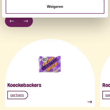
netwerkleden
Weigeren
Koeckebackers
Roo
partners
pa