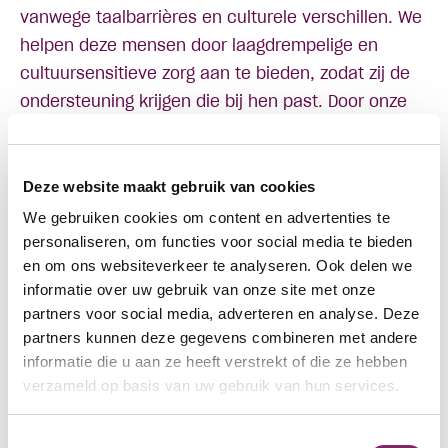
vanwege taalbarrières en culturele verschillen. We
helpen deze mensen door laagdrempelige en
cultuursensitieve zorg aan te bieden, zodat zij de
ondersteuning krijgen die bij hen past. Door onze
persoonlijke benadering en diepgewortelde kennis
van verschillende culturen, weet Akwaaba Zorg het
vertrouwen te winnen van cliënten die zich elders
Deze website maakt gebruik van cookies
niet begrepen voelen. Dit zorgt ervoor dat mensen
We gebruiken cookies om content en advertenties te
beter in staat zijn om zelfstandig deel te nemen
personaliseren, om functies voor social media te bieden
en om ons websiteverkeer te analyseren. Ook delen we
aan de samenleving en hun leven op een
informatie over uw gebruik van onze site met onze
duurzame manier te verbeteren.
partners voor social media, adverteren en analyse. Deze
Daarnaast werkt Akwaaba Zorg nauw samen met
partners kunnen deze gegevens combineren met andere
andere zorgorganisaties en maatschappelijke
informatie die u aan ze heeft verstrekt of die ze hebben
instanties om een breed netwerk van
verzameld op basis van uw gebruik van hun services.
ondersteuning te bieden. Dit versterkt niet alleen
de kwaliteit van zorg, maar draagt ook bij aan een
Toestemmingsselectie