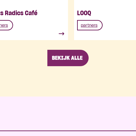
s Radics Café
LOOQ
ners
partners
BEKIJK ALLE