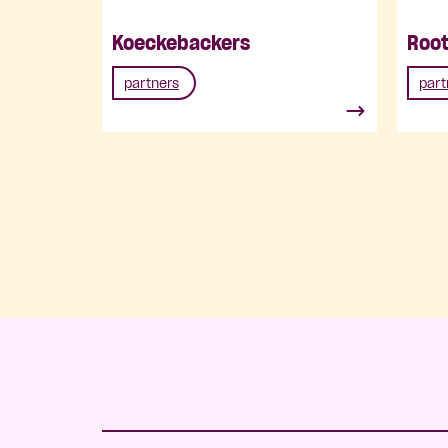
Koeckebackers
Root
partners
part