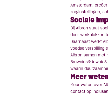
Amsterdam, creëert
zorginstellingen, s
Sociale im
Bij Albron staat soc
door werkplekken 
Daarnaast werkt Al
voedselverspilling 
Albron samen met h
Brownies&downieS 
waarin duurzaamhei
Meer wete
Meer weten over Al
contact op
inclusi