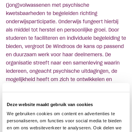
(jong)volwassenen met psychische
kwetsbaarheden te begeleiden richting
onderwijsparticipatie. Onderwijs fungeert hierbij
als middel tot herstel en persoonlijke groei. Door
studeren te faciliteren en individuele begeleiding te
bieden, vergroot De Windroos de kans op passend
en duurzaam werk voor haar deelnemers. De
organisatie streeft naar een samenleving waarin
iedereen, ongeacht psychische uitdagingen, de
mogelijkheid heeft om zich te ontwikkelen en
volwaardig deel te nemen aan het
maatschappelijke en professionele leven.
Meer informatie
Deze website maakt gebruik van cookies
We gebruiken cookies om content en advertenties te
Bezoek
onze website
of neem contact op via
personaliseren, om functies voor social media te bieden
info@dewindroos.com. Voor telefonische
en om ons websiteverkeer te analyseren. Ook delen we