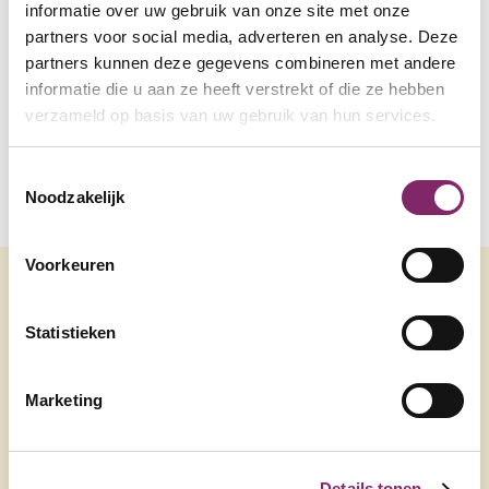
informatie kan je terecht bij onze Amsterdamse
informatie over uw gebruik van onze site met onze
locatie aan de Zekeringstraat 23 A-01: 020-
partners voor social media, adverteren en analyse. Deze
3453650.
partners kunnen deze gegevens combineren met andere
informatie die u aan ze heeft verstrekt of die ze hebben
verzameld op basis van uw gebruik van hun services.
Toestemmingsselectie
Noodzakelijk
Voorkeuren
Andere
Statistieken
netwerkleden
Marketing
Details tonen