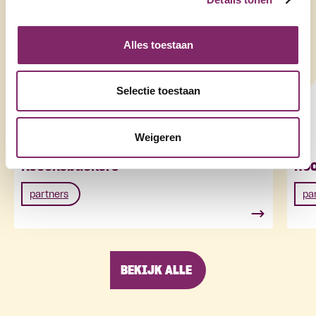
Alles toestaan
Selectie toestaan
Weigeren
Koeckebackers
Roo
partners
pa
BEKIJK ALLE