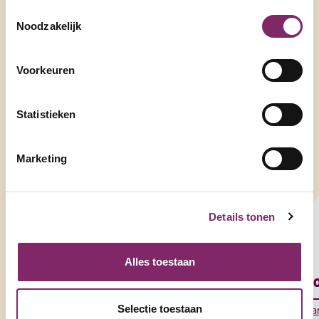
Andere
Toestemmingsselectie
Noodzakelijk
netwerkleden
Voorkeuren
Statistieken
Marketing
Details tonen
Alles toestaan
Koeckebackers
Roo
Selectie toestaan
partners
pa