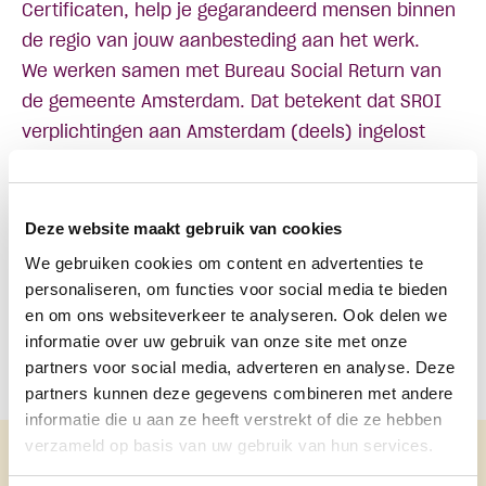
Certificaten, help je gegarandeerd mensen binnen
de regio van jouw aanbesteding aan het werk.
We werken samen met Bureau Social Return van
de gemeente Amsterdam. Dat betekent dat SROI
verplichtingen aan Amsterdam (deels) ingelost
kunnen worden door de aanschaf van Power
Certificaten van Everyday Heroes. Neem in dat
geval contact op met uw adviseur van Bureau
Deze website maakt gebruik van cookies
Sociale Return van
We gebruiken cookies om content en advertenties te
Amsterdam
social.return@amsterdam.nl
personaliseren, om functies voor social media te bieden
Meer informatie
en om ons websiteverkeer te analyseren. Ook delen we
informatie over uw gebruik van onze site met onze
Bezoek onze
website
of neem contact met ons op
partners voor social media, adverteren en analyse. Deze
via tel. 085-1050000 of stuur een mail
partners kunnen deze gegevens combineren met andere
naar
info@everydayheroes.com
.
informatie die u aan ze heeft verstrekt of die ze hebben
verzameld op basis van uw gebruik van hun services.