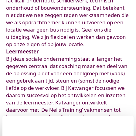
facilitair onderhoud, schilderwerk, technisch
onderhoud of bouwondersteuning. Dat betekent
niet dat we nee zeggen tegen werkzaamheden die
we als opdrachtnemer kunnen uitvoeren op een
locatie waar geen bus nodig is. Geef ons die
uitdaging. We zijn flexibel en werken dan gewoon
op onze eigen of op jouw locatie.
Leermeester
Bij deze socia
le onderneming staat al langer het
gegeven centraal dat coaching maar een deel van
de oplossing biedt voor een doelgroep met (vaak)
een gebrek aan tijd, steun en (soms) de nodige
liefde op de werkvloer. Bij Katvanger focussen we
daarom succesvol op het ontwikkelen en inzetten
van de leermeester. Katvanger ontwikkelt
daarvoor met ‘De Nelis Training’ vakmensen tot
leermeesters en doet dit dan ook met een in-
company training voor bedrijven die hulp kunnen
gebruiken bij de samenwerking tussen