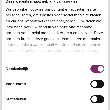
Deze website maakt gebruik van cookies
leidinggevenden en instromende collega’s.
Guerrilla Recruitment
We gebruiken cookies om content en advertenties te
Talenten vinden we al jaren zelf in de wijken, maar
personaliseren, om functies voor social media te bieden
waar en hoe je ze vervolgens laat landen is een
en om ons websiteverkeer te analyseren. Ook delen we
cruciale beslissing om duurzame impact te kunnen
informatie over uw gebruik van onze site met onze
maken. Bedrijven hebben (vaak) niet de kennis,
partners voor social media, adverteren en analyse. Deze
kunde, mankracht en het geduld om de doelgroep
partners kunnen deze gegevens combineren met andere
in de eerste fase te begeleiden. Dit leidt tot
informatie die u aan ze heeft verstrekt of die ze hebben
teleurstellingen en frustratie. Geef ons dus die
verzameld op basis van uw gebruik van hun services.
klus, geef ons die uitdaging en geef ons je social
return schuld.
Toestemmingsselectie
Systeem Verandering
Noodzakelijk
Onze ambitie gaat over systeemverandering. Wij
geloven dat je voor een betere wereld niet alleen
Voorkeuren
een sterk ecosysteem van sociale ondernemers
nodig hebt, maar dit vooral samen moet gaan
doen met andere (grotere) ondernemingen die
Statistieken
echt niet minder sociaal zijn, maar zich ook vaak
gewoon iets minder hard op de borst slaan. Wij