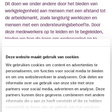
Dit doen we onder andere door het bieden van
werkgelegenheid aan mensen met een afstand tot
de arbeidsmarkt, zoals langdurig werklozen en
mensen met een ondersteuningsbehoefte. Door
deze medewerkers op te leiden en te begeleiden,
bieden we hen de kans om werkervaring op te
doen en hun vaardigheden te ontwikkelen.
Daarnaast vinden we het belangrijk om een
Deze website maakt gebruik van cookies
inclusieve en diverse werkomgeving te creëren,
We gebruiken cookies om content en advertenties te
waarin iedereen zich welkom en gewaardeerd
personaliseren, om functies voor social media te bieden
voelt. We hebben dan ook een zero-tolerance
en om ons websiteverkeer te analyseren. Ook delen we
beleid tegen discriminatie en zetten ons in voor
informatie over uw gebruik van onze site met onze
gelijke kansen voor al onze medewerkers.
partners voor social media, adverteren en analyse. Deze
Onze ambitie is om in de toekomst nog meer te
partners kunnen deze gegevens combineren met andere
informatie die u aan ze heeft verstrekt of die ze hebben
investeren in het sociaal werkgeverschap en onze
verzameld op basis van uw gebruik van hun services.
impact op de maatschappij te vergroten. Zo willen