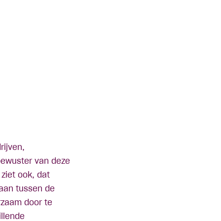
rijven,
 bewuster van deze
 ziet ook, dat
laan tussen de
rzaam door te
illende