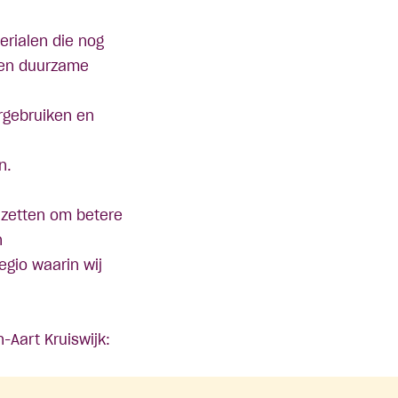
rialen die nog
 een duurzame
rgebruiken en
n.
inzetten om betere
n
egio waarin wij
-Aart Kruiswijk: