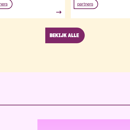
ners
partners
BEKIJK ALLE