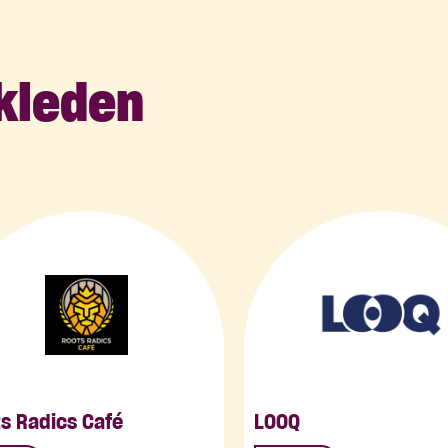
kleden
s Radics Café
LOOQ