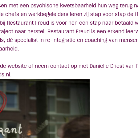
sen met een psychische kwetsbaarheid hun weg terug na
 chefs en werkbegeleiders leren zij stap voor stap de f
ij Restaurant Freud is voor hen een stap naar betaald we
traject naar herstel. Restaurant Freud is een erkend leer
ds
, dé specialist in re-integratie en coaching van mens
aarheid.
 de
website
of neem contact op met Danielle Driest van 
s.nl.