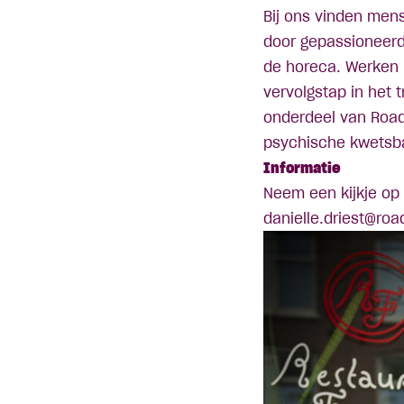
Bij ons vinden men
door gepassioneerde
de horeca. Werken b
vervolgstap in het 
onderdeel van
Roa
psychische kwetsb
Informatie
Neem een kijkje op
danielle.driest@road