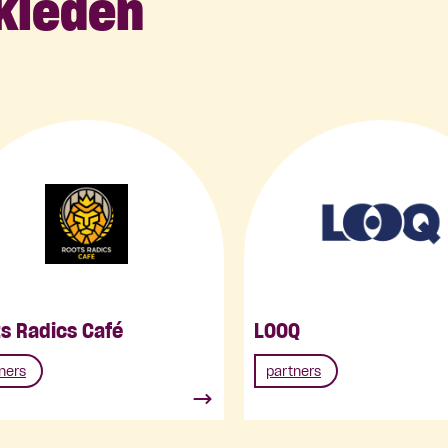
kleden
s Radics Café
LOOQ
ners
partners