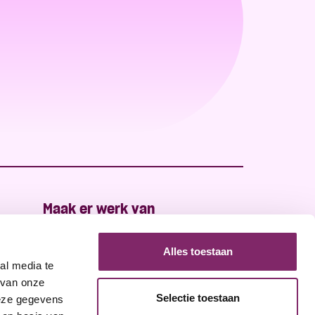
Maak er werk van
Jan van Galenstraat 323
Alles toestaan
1056 CH Amsterdam
al media te
info@sociaalwerkkoepelamsterdam.nl
 van onze
Selectie toestaan
deze gegevens