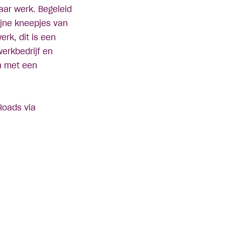
ar werk. Begeleid
ijne kneepjes van
rk, dit is een
werkbedrijf en
en met een
Roads via