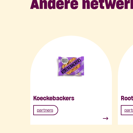
Andere netwer
Koeckebackers
Root
partners
part