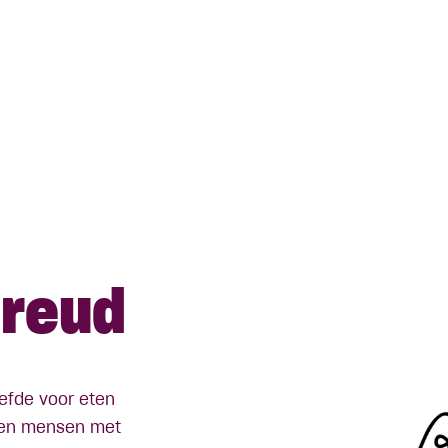
Freud
efde voor eten
eden mensen met