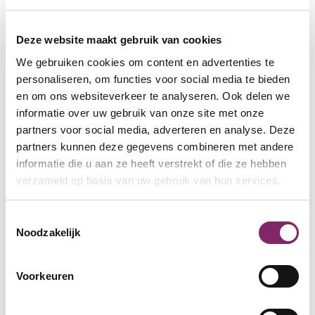
studiedagen. Gesprekken worden ondersteund.
Observaties uitgevoerd en nieuwe
Deze website maakt gebruik van cookies
onderwijsarrangementen ontwikkeld.
We gebruiken cookies om content en advertenties te
Werken bij Orion
personaliseren, om functies voor social media te bieden
Wij werken met een team van professionals aan
en om ons websiteverkeer te analyseren. Ook delen we
de passende ondersteuning voor elke leerling.
informatie over uw gebruik van onze site met onze
Hierdoor kunnen zij zich maximaal kunnen
partners voor social media, adverteren en analyse. Deze
ontwikkelen. Wil jij ook voor leerlingen echt het
partners kunnen deze gegevens combineren met andere
verschil maken en onderdeel worden van ons
informatie die u aan ze heeft verstrekt of die ze hebben
verzameld op basis van uw gebruik van hun services.
team? Bij Orion is altijd plek voor talent!
Raadpleeg onze
vacaturepagina
voor meer
Toestemmingsselectie
informatie.
Noodzakelijk
Contact
Bijlmerdreef 1289 – 2.31
Voorkeuren
1103 TV Amsterdam
Postbus 22222