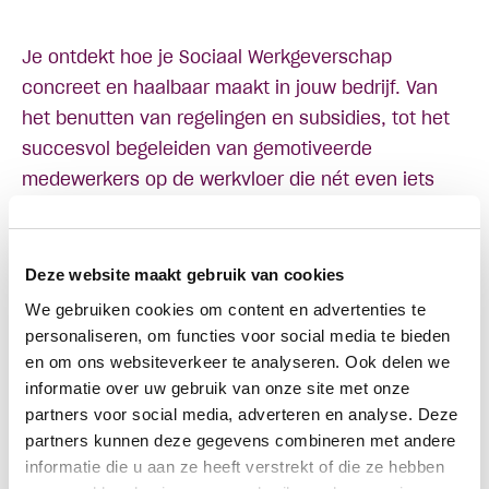
Je ontdekt hoe je Sociaal Werkgeverschap
concreet en haalbaar maakt in jouw bedrijf. Van
het benutten van regelingen en subsidies, tot het
succesvol begeleiden van gemotiveerde
medewerkers op de werkvloer die nét even iets
meer tijd of aandacht vragen – maar een
waardevolle aanvulling kunnen zijn in jouw team.
Vanuit de gemeente is er veel ondersteuning
Deze website maakt gebruik van cookies
beschikbaar, óók om jouw vacatures gevuld te
We gebruiken cookies om content en advertenties te
krijgen.
personaliseren, om functies voor social media te bieden
Hoe zorg je ervoor dat een Amsterdammer met een
en om ons websiteverkeer te analyseren. Ook delen we
informatie over uw gebruik van onze site met onze
ondersteuningsbehoefte niet alleen instroomt,
partners voor social media, adverteren en analyse. Deze
maar ook duurzaam aan het werk blijft binnen
partners kunnen deze gegevens combineren met andere
jouw onderneming? Laat ons je deze maand er
informatie die u aan ze heeft verstrekt of die ze hebben
uitgebreid over vertellen!