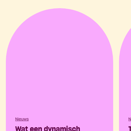
Nieuws
N
Wat een dynamisch