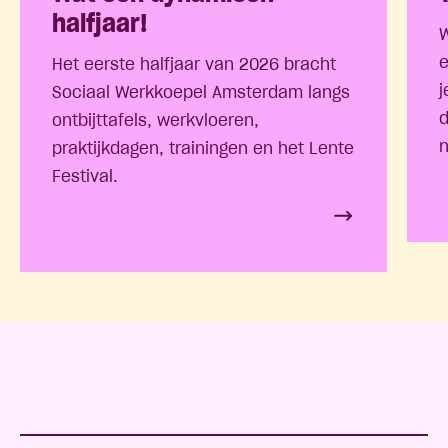
halfjaar!
W
e
Het eerste halfjaar van 2026 bracht
j
Sociaal Werkkoepel Amsterdam langs
d
ontbijttafels, werkvloeren,
n
praktijkdagen, trainingen en het Lente
Festival.