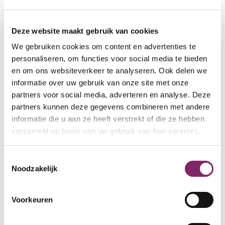
kunnen groeien.
Deze website maakt gebruik van cookies
We gebruiken cookies om content en advertenties te
personaliseren, om functies voor social media te bieden
“Zonder Klaas
en om ons websiteverkeer te analyseren. Ook delen we
informatie over uw gebruik van onze site met onze
kunnen we het
partners voor social media, adverteren en analyse. Deze
partners kunnen deze gegevens combineren met andere
niet”
informatie die u aan ze heeft verstrekt of die ze hebben
verzameld op basis van uw gebruik van hun services.
Volgens Rory Cunnan, teamleider Beschut Werk bij
Toestemmingsselectie
Sociaal Werk van de gemeente Amsterdam, zit
Noodzakelijk
precies daar de waarde van dit voorbeeld.
Regelingen, jobcoaches en consulenten zijn
Voorkeuren
belangrijk, maar uiteindelijk gebeurt het op de
werkvloer. Of zoals hij het samenvat: “Zonder Klaas