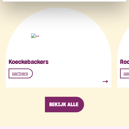
Koeckebackers
Roo
partners
pa
BEKIJK ALLE