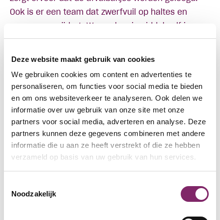
Ook is er een team dat zwerfvuil op haltes en
perrons verwijdert. We werken inmiddels elf jaar
samen met Cordaan. Medewerkers van Pantar
helpen met de schoonmaak van bussen.
Deze website maakt gebruik van cookies
Wat zou GVB willen delen met andere partners?
We gebruiken cookies om content en advertenties te
Wij delen graag onze ervaringen rondom de
personaliseren, om functies voor social media te bieden
invulling van Participatiebanen. Ten aanzien van
en om ons websiteverkeer te analyseren. Ook delen we
met name doorstroomplekken blijven we graag in
informatie over uw gebruik van onze site met onze
gesprek met de andere partners van de Sociaal
partners voor social media, adverteren en analyse. Deze
partners kunnen deze gegevens combineren met andere
Werkkoepel Amsterdam.
informatie die u aan ze heeft verstrekt of die ze hebben
Wat inspireert u aan sociaal werk?
verzameld op basis van uw gebruik van hun services.
Door mensen met een afstand tot de arbeidsmarkt
een plek te bieden zien we dat hun talenten goed
Toestemmingsselectie
benut worden. Daarnaast helpt het GVB in haar
Noodzakelijk
bedrijfsvoering. Tevens zien we dat collega’s
geïnspireerd worden en meer betrokken zijn bij hun