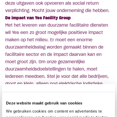
deze uitgaven ook opvoeren als
social return
verplichting. Mocht jouw onderneming die hebben.
De impact van Yes Facility Group
‍Met het leveren van duurzame facilitaire diensten
wil Yes een zo groot mogelijke positieve impact
maken op het milieu. Er moet een enorme
duurzaamheidsslag worden gemaakt binnen de
facilitaire sector en de impact daarvan kan en
moet groot zijn. Om onze gezamenlijke
duurzaamheidsdoelstellingen te halen, moet
iedereen meedoen. Stel je voor dat alle bedrijven,
groot en klein, alleen nog elektrische logistieke
diensten inkopen. En dat ecologisch schoonmaken
de norm zou zijn, in plaats van de uitzondering. We
Deze website maakt gebruik van cookies
kunnen hier als maatschappij ontzettend veel
We gebruiken cookies om content en advertenties te
winst behalen en dat is waar Yes de komende tijd