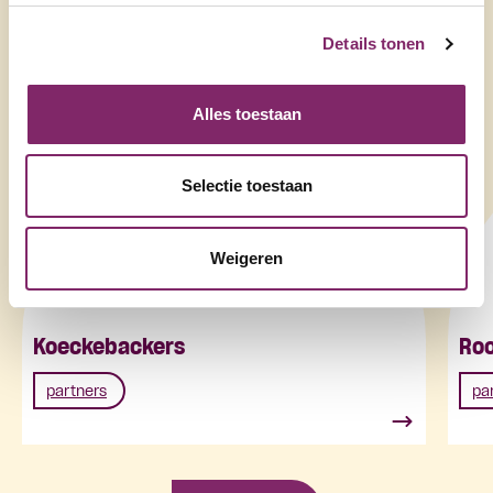
Details tonen
Alles toestaan
Selectie toestaan
Weigeren
Koeckebackers
Roo
partners
pa