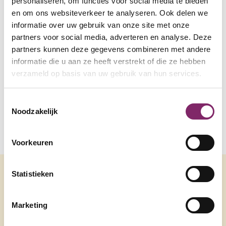
personaliseren, om functies voor social media te bieden
keihard mee aan de slag gaat.
en om ons websiteverkeer te analyseren. Ook delen we
Wat wilt u delen met andere partners van de
informatie over uw gebruik van onze site met onze
Koepel?
partners voor social media, adverteren en analyse. Deze
Wij nemen graag deel aan events, inspiratie- en
partners kunnen deze gegevens combineren met andere
netwerksessies om zo in contact te komen met
informatie die u aan ze heeft verstrekt of die ze hebben
verzameld op basis van uw gebruik van hun services.
andere partners van de koepel en ervaringen en
tips onderling uit te wisselen.
Toestemmingsselectie
Meer informatie
Noodzakelijk
Neem een kijkje op onze
website Yes Facility
Group of neem contact op via LinkedIn met
Nick
Voorkeuren
Dekker
.
Statistieken
Andere
Marketing
netwerkleden