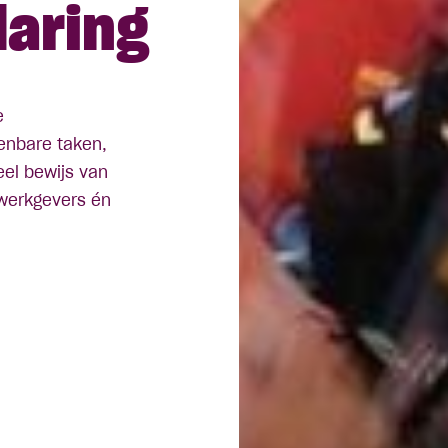
laring
e
kenbare taken,
eel bewijs van
 werkgevers én