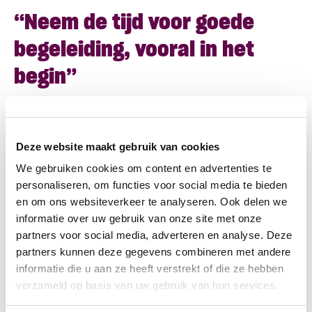
“Neem de tijd voor goede
begeleiding, vooral in het
begin”
Nikos Germanlis – Duty manager ID
Aparthotel
Deze website maakt gebruik van cookies
We gebruiken cookies om content en advertenties te
personaliseren, om functies voor social media te bieden
en om ons websiteverkeer te analyseren. Ook delen we
Jobcarving
informatie over uw gebruik van onze site met onze
partners voor social media, adverteren en analyse. Deze
Krista legt uit dat bij andere hotels (zoals Hotel
partners kunnen deze gegevens combineren met andere
Boat &CO) ook een start is gemaakt met een
informatie die u aan ze heeft verstrekt of die ze hebben
proefplaatsing. En bij hotel Twenty Eight van The
verzameld op basis van uw gebruik van hun services.
July in Amsterdam Zuid is er een nieuw profiel