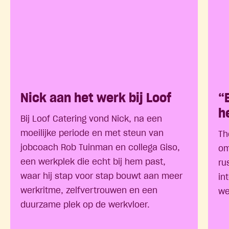
Nick aan het werk bij Loof
“
h
Bij Loof Catering vond Nick, na een
moeilijke periode en met steun van
Th
jobcoach Rob Tuinman en collega Giso,
om
een werkplek die echt bij hem past,
ru
waar hij stap voor stap bouwt aan meer
in
werkritme, zelfvertrouwen en een
we
duurzame plek op de werkvloer.