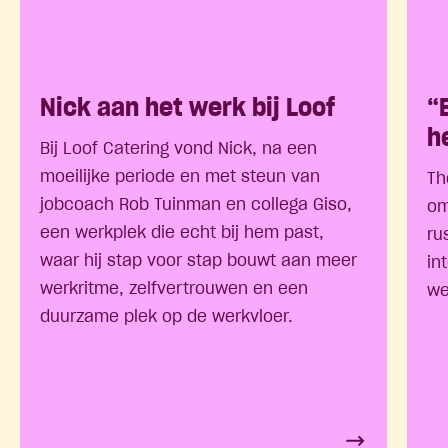
Nick aan het werk bij Loof
“
h
Bij Loof Catering vond Nick, na een
moeilijke periode en met steun van
Th
jobcoach Rob Tuinman en collega Giso,
om
een werkplek die echt bij hem past,
ru
waar hij stap voor stap bouwt aan meer
in
werkritme, zelfvertrouwen en een
we
duurzame plek op de werkvloer.