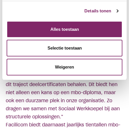
ontwikkelen: een
Details tonen
gezamenlijke
Alles toestaan
ambitie
Selectie toestaan
Een andere gedeelde prioriteit is het investeren in
ontwikkeling. Bij Facilicom gebeurt dat bijvoorbeeld
Weigeren
via innovatieve trajecten zoals de derde leerweg.
Patrick vertelt: “We hebben statushouders die via
dit traject deelcertificaten behalen. Dit biedt hen
niet alleen een kans op een mbo-diploma, maar
ook een duurzame plek in onze organisatie. Zo
dragen we samen met Sociaal Werkkoepel bij aan
structurele oplossingen.”
Facilicom biedt daarnaast jaarlijks tientallen mbo-