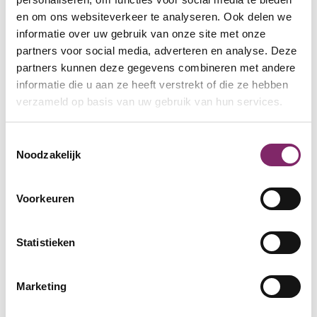
door de juiste begeleiding en een kans op de
en om ons websiteverkeer te analyseren. Ook delen we
werkvloer, medewerkers kunnen doorgroeien en
informatie over uw gebruik van onze site met onze
steeds zelfstandiger worden.”
partners voor social media, adverteren en analyse. Deze
Deze aanpak sluit aan bij onze aanpak van het
partners kunnen deze gegevens combineren met andere
delen van ervaringen tussen werkgevers. Patrick:
informatie die u aan ze heeft verstrekt of die ze hebben
verzameld op basis van uw gebruik van hun services.
“We geloven in de kracht van voorbeeldverhalen.
Of het nu gaat om een statushouder die een mbo-
Toestemmingsselectie
diploma haalt via de derde leerweg, of een
Noodzakelijk
schoonmaakmedewerker die dankzij taallessen
sterker in zijn schoenen staat: deze verhalen zijn
Voorkeuren
de sleutel om meer bedrijven mee te krijgen.”
Statistieken
Marketing
Leren en