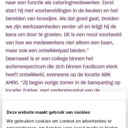
naar een functie als cateringmedewerker. Eerst
start hij met voorbereidingen in de keuken en het
bereiden van broodjes. Als dat goed gaat, breiden
we zijn werkzaamheden verder uit en krijgt hij de
kans om door te groeien. Dit is een mooi voorbeeld
van hoe we medewerkers niet alleen een baan,
maar ook een ontwikkelpad bieden.”
Daarnaast is er een collega binnen het
autismespectrum die zich binnen Facilicom sterk
heeft ontwikkeld, eveneens op de locatie ABN
AMRO. “Zij begon vorige zomer in de banqueting op
locatie Zuidas, met ondersteuning van de
forfaitaire loonkostensubsidie. Inmiddels heeft ze
haar takenpakket uitgebreid en werkt ze zo goed
Deze website maakt gebruik van cookies
als volwaardig mee in de catering met een kleinere
We gebruiken cookies om content en advertenties te
bijdrage in loonkostensubsidie. Dit laat zien dat
personaliseren, om functies voor social media te bieden